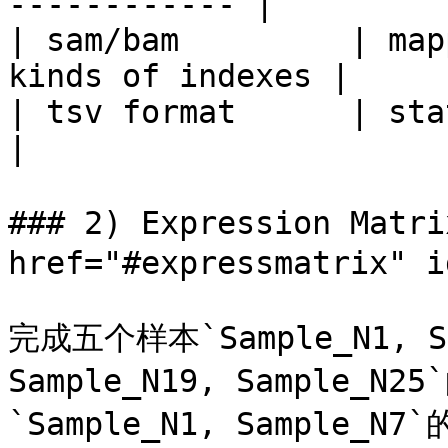
------------ |

| sam/bam         | map
kinds of indexes |

| tsv format      | stats of 
|

### 2) Expression Matr
href="#expressmatrix" i
完成五个样本`Sample_N1, Sam
Sample_N19, Sample_N2
`Sample_N1, Sample_N7