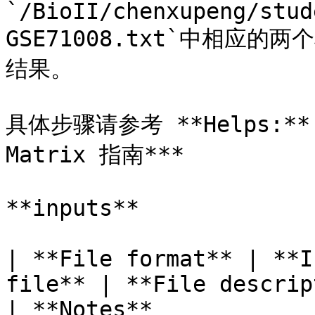
`/BioII/chenxupeng/stud
GSE71008.txt`中相应
结果。

具体步骤请参考 **Helps:** **
Matrix 指南***

**inputs**

| **File format** | **I
file** | **File description**                
| **Notes**                                                                                                                                          