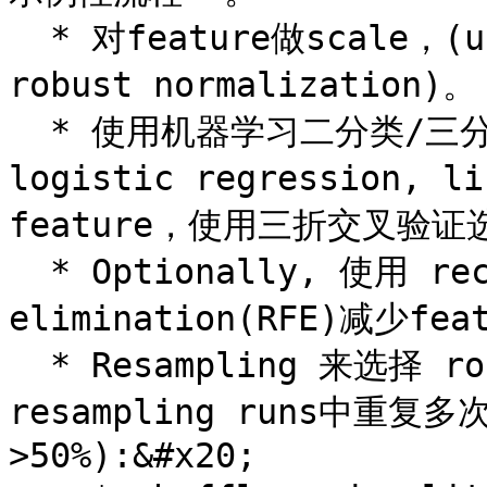
  * 对feature做scale，(using z-scores, min-max, 
robust normalization)。

  * 使用机器学习二分类/三分类模型 (random forest, 
logistic regression, 
feature，使用三折交叉验证
  * Optionally, 使用 recursive feature 
elimination(RFE)减少fea
  * Resampling 来选择 robust features, 选择那些在
resampling runs中重复
>50%):&#x20;
