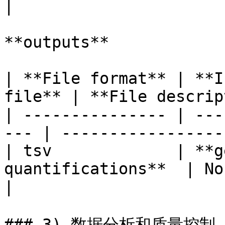
|

**outputs**

| **File format** | **I
file** | **File descrip
| --------------- | ---
--- | -----------------
| tsv             | **g
quantifications**  | Non-nor
|

### 3) 数据分析和质量控制（